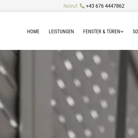
Notruf:
+43 676 4447862

HOME
LEISTUNGEN
FENSTER & TÜREN
S