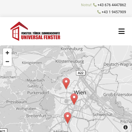
Notruf:

+43 676 4447862

+43 1 9457909